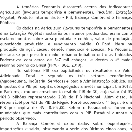
A temática Economia discorrerá acerca dos indicadores:
Agricultura (lavouras temporária e permanente), Pecuária, Extração
Vegetal, Produto Interno Bruto – PIB, Balança Comercial e Finanças
Públicas.
Os dados na Agricultura (lavouras temporária e permanente)
e na Extração Vegetal mostrarão os insumos produzidos, assim como
esclarecimentos sobre área plantada e colhida, valor de produção,
quantidade produzida, e rendimento médio. O Pará lidera na
produção de açaí, cacau, dendê, mandioca e abacaxi. Na Pecuária,
destaca-se por possuir o maior rebanho bubalino entre as Unidades
Federativas com cerca de 547 mil cabeças, e detém o 4º maior
rebanho bovino do Brasil (PPM – IBGE, 2019).
No subtema PIB são explicitados os resultados do Valor
Adicionado Total e segundo os três setores econômicos
(Agropecuária, Indústria, Serviços) e para a Administração pública, os
Impostos e o PIB per capita, desagregados a nível municipal. Em 2018,
o Pará registrou um crescimento real do PIB de 3%, cujo valor foi R$
161,3 bilhões representando 2,3% do PIB Nacional. Além disso, é
responsável por 42% do PIB da Região Norte ocupando o 1º lugar, e um
PIB per capita de R$ 18.952,00. Belém e Parauapebas foram os
municípios que mais contribuíram com o PIB Estadual durante o
período observado.
A Balança Comercial exibe dados sobre exportações,
importações e saldo, observando a série dos últimos cinco anos, o